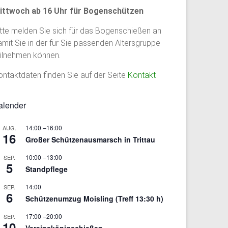
ittwoch ab 16 Uhr für Bogenschützen
itte melden Sie sich für das Bogenschießen an
amit Sie in der für Sie passenden Altersgruppe
eilnehmen können.
ontaktdaten finden Sie auf der Seite
Kontakt
alender
14:00
–
16:00
AUG.
16
Großer Schützenausmarsch in Trittau
10:00
–
13:00
SEP.
5
Standpflege
14:00
SEP.
6
Schützenumzug Moisling (Treff 13:30 h)
17:00
–
20:00
SEP.
10
Vereinskönigschießen