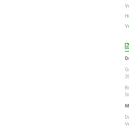
V
H
V
D
G
2
B
S
M
Da
V