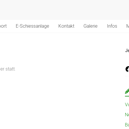
ort
E-Schiessanlage
Kontakt
Galerie
Infos
M
J
r statt.
V
N
B