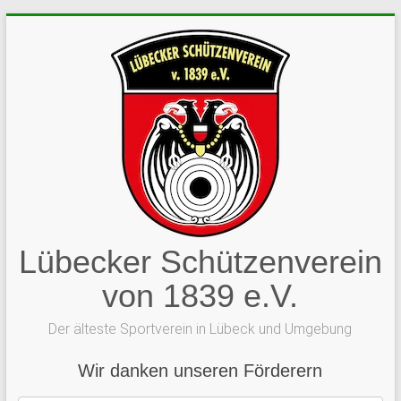
Zum
Inhalt
springen
Lübecker Schützenverein
von 1839 e.V.
Der älteste Sportverein in Lübeck und Umgebung
Wir danken unseren Förderern