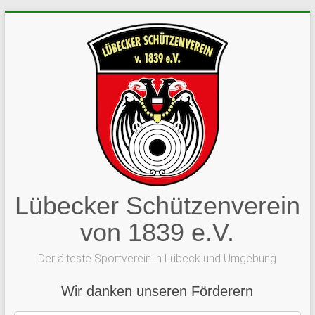
Zum
Inhalt
springen
Lübecker Schützenverein
von 1839 e.V.
Der älteste Sportverein in Lübeck und Umgebung
Wir danken unseren Förderern