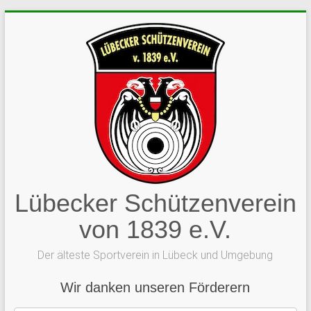
Zum
Inhalt
springen
Lübecker Schützenverein
von 1839 e.V.
Der älteste Sportverein in Lübeck und Umgebung
Wir danken unseren Förderern